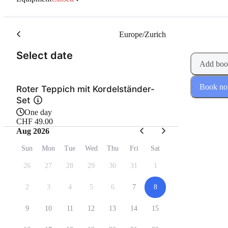
Europe/Zurich
(Step 1 of 2)
Select date
Add boo
Book n
Roter Teppich mit Kordelständer-
Set
One day
CHF 49.00
Aug 2026
Sun
Mon
Tue
Wed
Thu
Fri
Sat
26
27
28
29
30
31
1
2
3
4
5
6
7
8
9
10
11
12
13
14
15