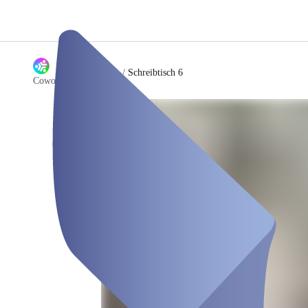
/
Schreibtisch 6
Coworking donaudesk