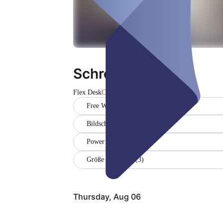
Schreibtisch 6
Flex Desk
Closed
Free WiFi
Bildschirmarbeitsplatz (1)
Power outlets (1)
Größe des Büros (3)
Thursday, Aug 06