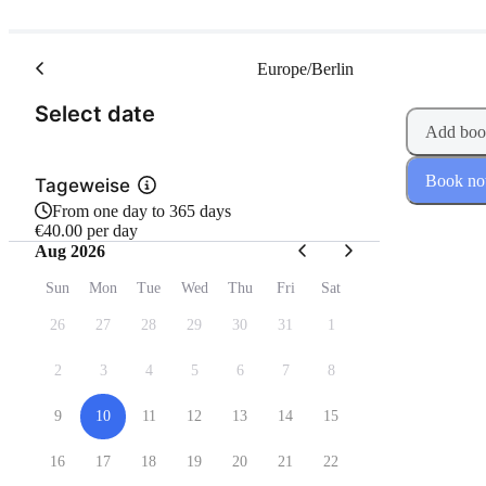
Europe/Berlin
(Step 1 of 2)
Select date
Add boo
Book n
Tageweise
From one day to 365 days
€40.00 per day
Aug 2026
Sun
Mon
Tue
Wed
Thu
Fri
Sat
26
27
28
29
30
31
1
2
3
4
5
6
7
8
9
10
11
12
13
14
15
16
17
18
19
20
21
22