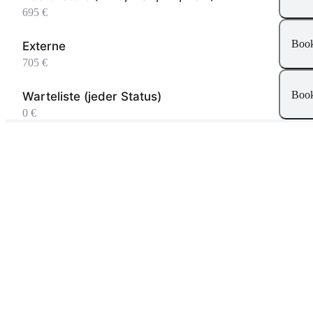
695 €
Boo
Externe
705 €
Boo
Warteliste (jeder Status)
0 €