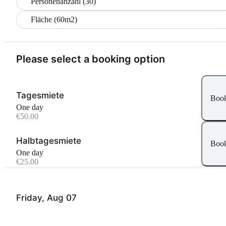
Personenanzahl (30)
Fläche (60m2)
Please select a booking option
Tagesmiete
Boo
One day
€50.00
Halbtagesmiete
Boo
One day
€25.00
Friday, Aug 07