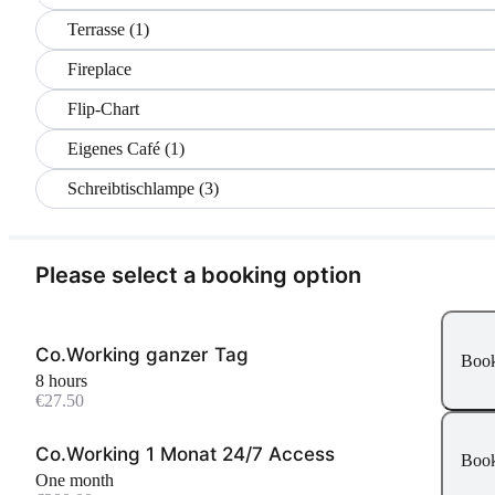
Terrasse (1)
Fireplace
Flip-Chart
Eigenes Café (1)
Schreibtischlampe (3)
Please select a booking option
Co.Working ganzer Tag
Boo
8 hours
€27.50
Co.Working 1 Monat 24/7 Access
Boo
One month