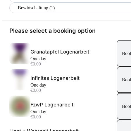
Bewirtschaftung (1)
Please select a booking option
Granatapfel Logenarbeit
Boo
One day
€0.00
Infinitas Logenarbeit
Boo
One day
€0.00
FzwP Logenarbeit
Boo
One day
€0.00
Licht u Wahrheit Logenarbeit