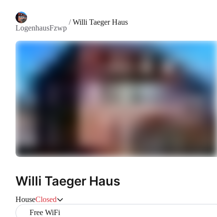
/
Willi Taeger Haus
LogenhausFzwp
Willi Taeger Haus
House
Closed
Free WiFi