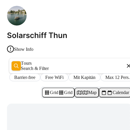
Solarschiff Thun
Show Info
Tours
Search & Filter
Barrier-free
Free WiFi
Mit Kapitän
Max 12 Pers.
Grid
Grid
Map
Calendar