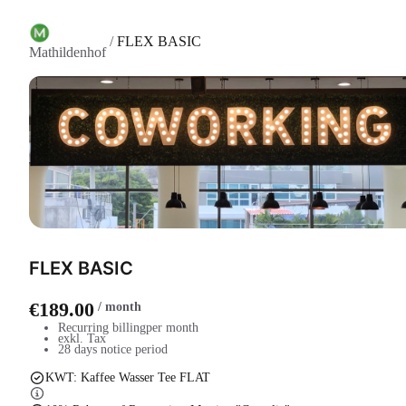
/
FLEX BASIC
Mathildenhof
FLEX BASIC
€189.00
/
month
Recurring billing
per month
exkl. Tax
28 days notice period
KWT: Kaffee Wasser Tee FLAT