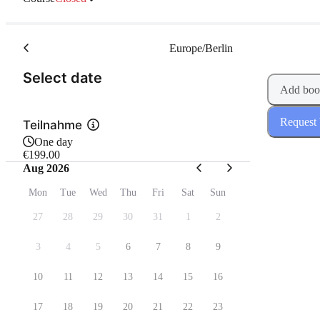
Europe/Berlin
(Step 1 of 2)
Select date
Add boo
Request
Teilnahme
One day
€199.00
Aug 2026
Mon
Tue
Wed
Thu
Fri
Sat
Sun
27
28
29
30
31
1
2
3
4
5
6
7
8
9
10
11
12
13
14
15
16
17
18
19
20
21
22
23