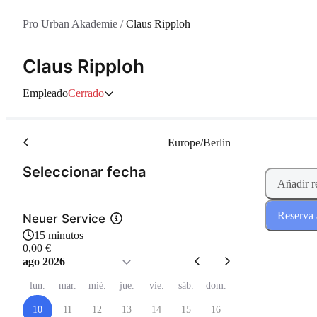
Pro Urban Akademie
/
Claus Ripploh
Claus Ripploh
Empleado
Cerrado
Europe/Berlin
(Paso 1 de 2)
Seleccionar fecha
Añadir r
Reserva 
Neuer Service
15 minutos
0,00 €
ago 2026
lun.
mar.
mié.
jue.
vie.
sáb.
dom.
10
11
12
13
14
15
16