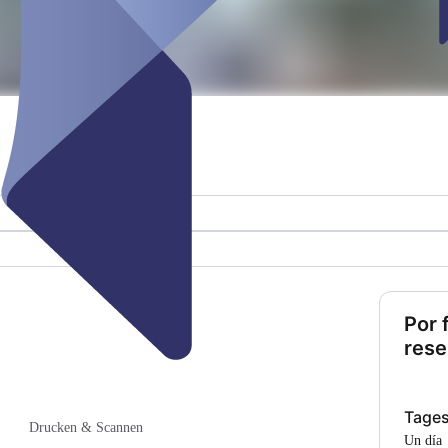
Por 
rese
Tages
Drucken & Scannen
Un día