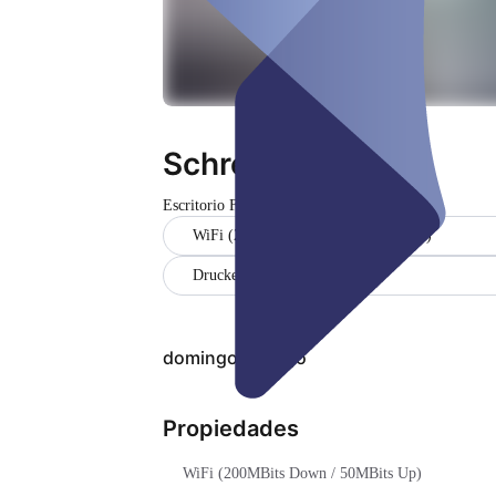
Schreibtisch
Escritorio Flex
Cerrado
WiFi (200MBits Down / 50MBits Up)
Drucken & Scannen
domingo, 09 ago
Propiedades
WiFi (200MBits Down / 50MBits Up)