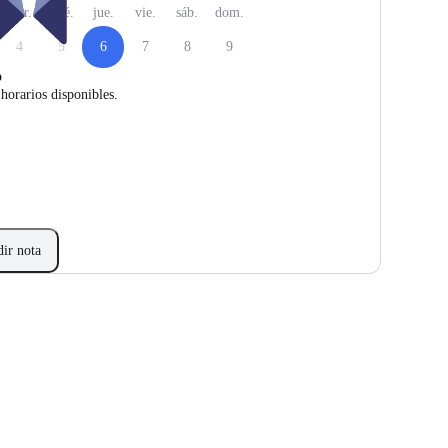
mar.
mié.
jue.
vie.
sáb.
dom.
4
5
6
7
8
9
o
horarios disponibles.
ir nota