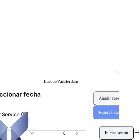
--
Europe/Amsterdam
(Paso 1 de 2)
ccionar fecha
Añadir reserva
Reserva ahora
 Service
ra
0 €
Iniciar sesión
26