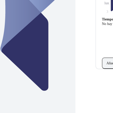
lun.
3
Tiemp
No hay 
Añad