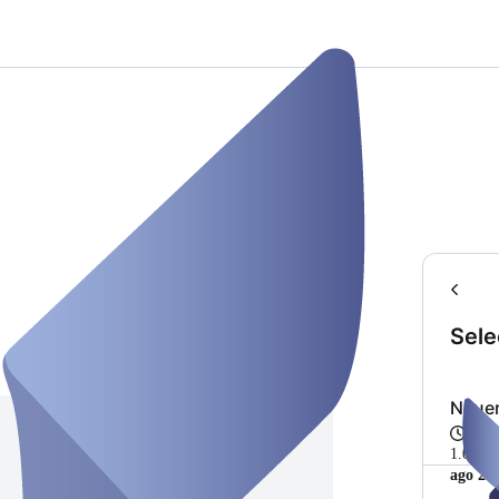
Sele
Neuer
1 ho
1.000,0
ago 20