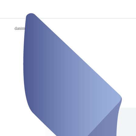
danimeren
/
test
test
Museo
Cerrado
jueves, 06 ago
Dirección