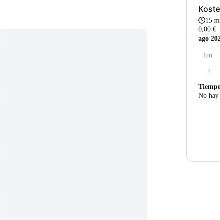
Koste
15 m
0,00 €
ago 20
lun.
3
Tiemp
No hay 