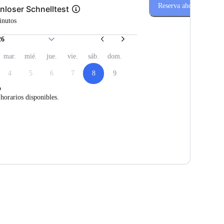
Reserva ahora
nloser Schnelltest
inutos
26
mar.
mié.
jue.
vie.
sáb.
dom.
4
5
6
7
8
9
o
horarios disponibles.