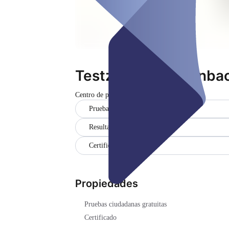
Testzentrum Offenbac
Centro de pruebas
Cerrado
Pruebas ciudadanas gratuitas
Resultados en alemán e inglés
Certificado
Propiedades
Pruebas ciudadanas gratuitas
Certificado