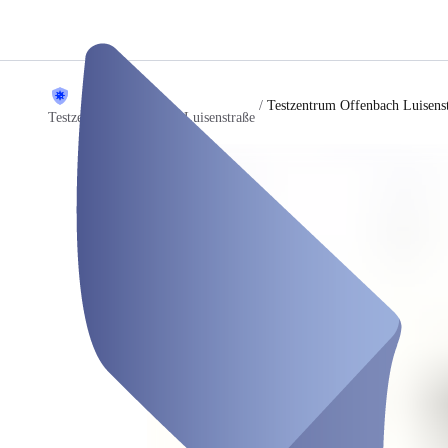
/
Testzentrum Offenbach Luisens
Testzentrum Offenbach Luisenstraße