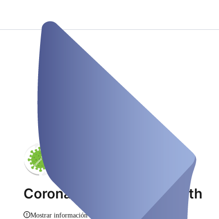
Corona-Safe bei Jungbluth
Mostrar información