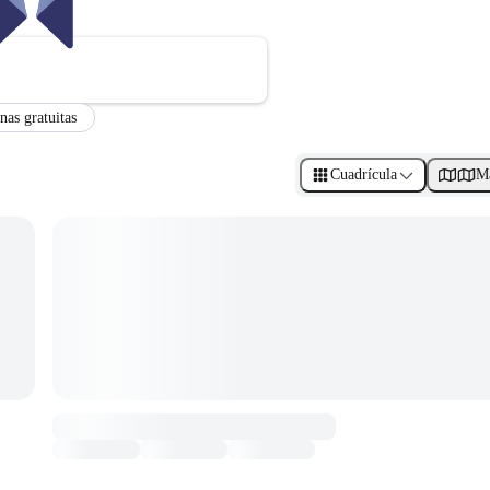
nas gratuitas
Cuadrícula
M