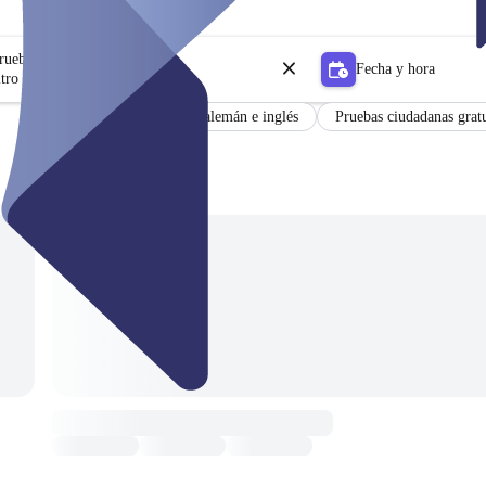
prueba
Fecha y hora
tro
Resultados en alemán e inglés
Pruebas ciudadanas gratu