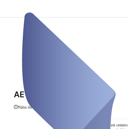
AE-Testungen
Näita infot
Test centers