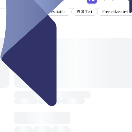
r
Mobile Teststation
PCR Test
Free citizen testi