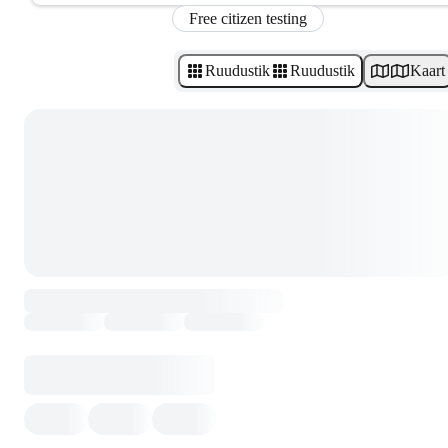
Free citizen testing
Ruudustik
Ruudustik
Kaart