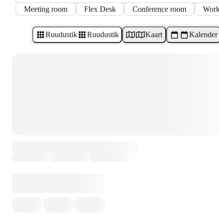
Meeting room
Flex Desk
Conference room
Work
Ruudustik
Ruudustik
Kaart
Kalender