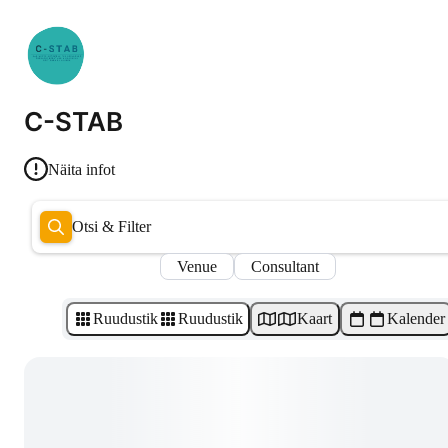
C-STAB
Näita infot
Otsi & Filter
Venue
Consultant
Ruudustik
Ruudustik
Kaart
Kalender