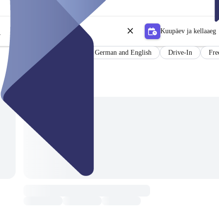
Kuupäev ja kellaaeg
r
Certificate
Results in German and English
Drive-In
Fre