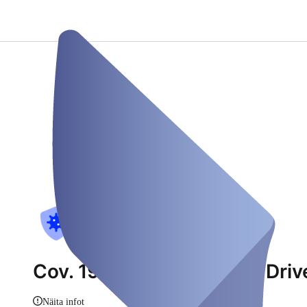
Cov. 19 Testzentrum_Mit Driv
Näita infot