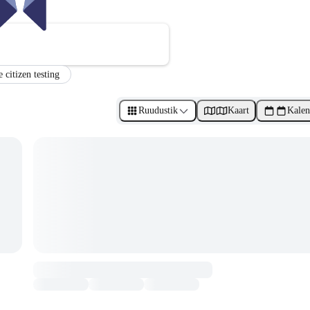
e citizen testing
Ruudustik
Kaart
Kalen