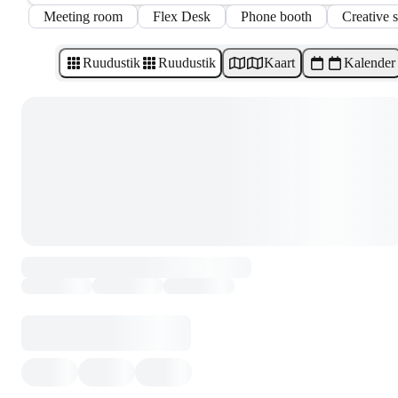
Meeting room
Flex Desk
Phone booth
Creative 
Ruudustik
Ruudustik
Kaart
Kalender