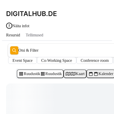
DIGITALHUB.DE
Näita infot
Resursid
Tellimused
Otsi & Filter
Event Space
Co-Working Space
Conference room
Ruudustik
Ruudustik
Kaart
Kalender