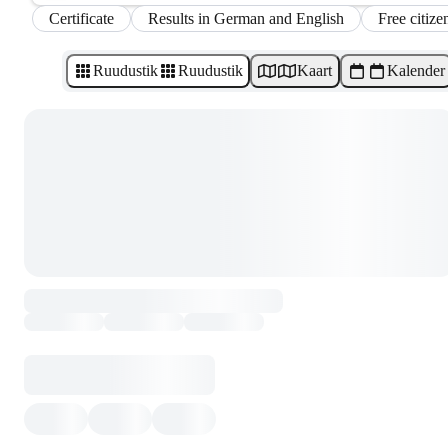
Certificate
Results in German and English
Free citize
Ruudustik
Ruudustik
Kaart
Kalender