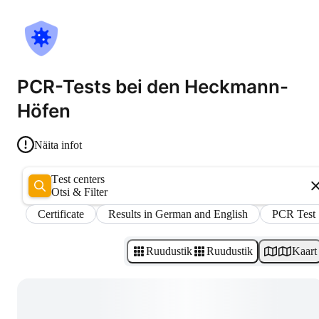
PCR-Tests bei den Heckmann-
Höfen
Näita infot
Test centers
Otsi & Filter
Certificate
Results in German and English
PCR Test
Ruudustik
Ruudustik
Kaart