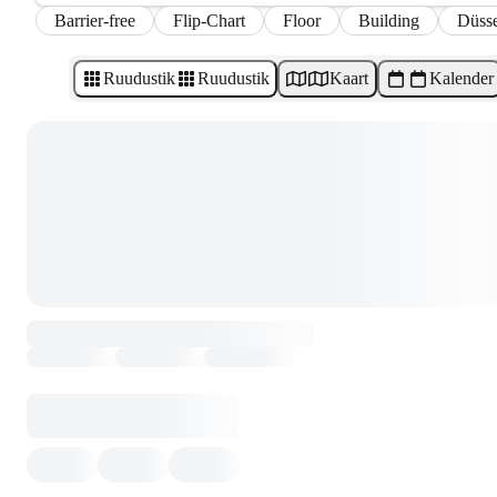
Barrier-free
Flip-Chart
Floor
Building
Düsse
Ruudustik
Ruudustik
Kaart
Kalender