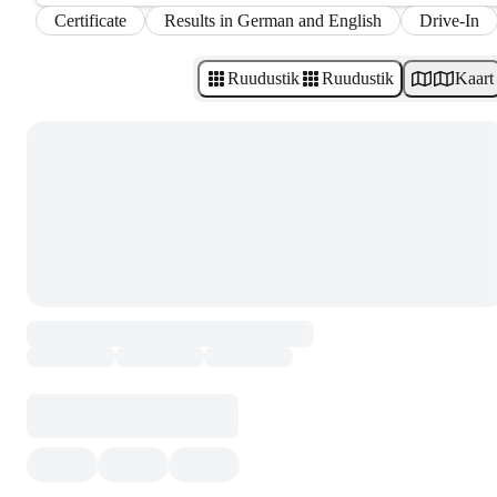
Certificate
Results in German and English
Drive-In
Ruudustik
Ruudustik
Kaart