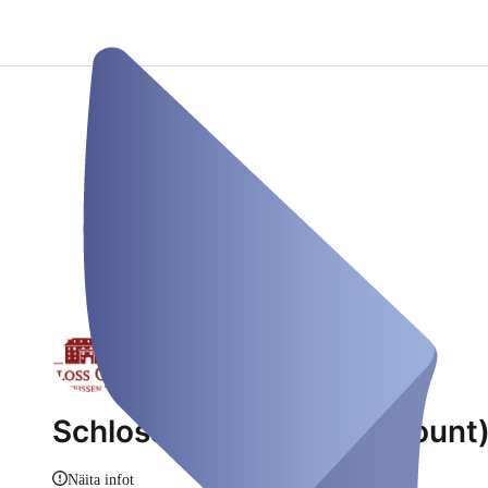
Schloss Oelber (Testaccount
Näita infot