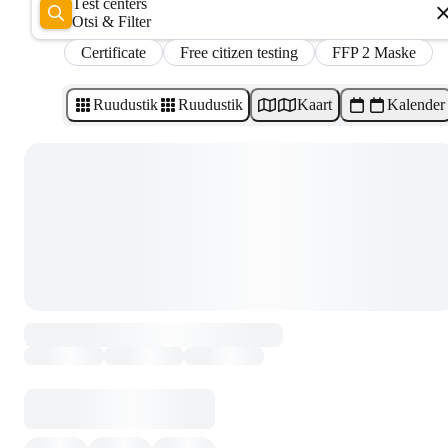
Test centers
Otsi & Filter
Certificate
Free citizen testing
FFP 2 Maske
Ruudustik
Ruudustik
Kaart
Kalender