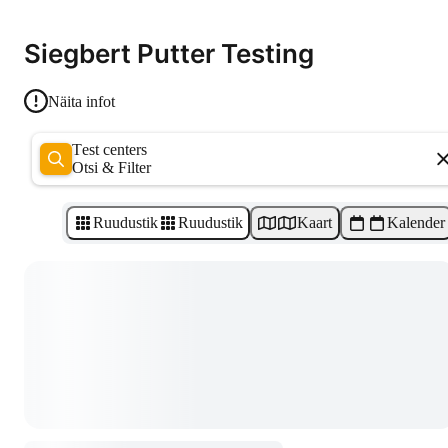
Siegbert Putter Testing
Näita infot
Test centers
Otsi & Filter
Ruudustik
Ruudustik
Kaart
Kalender