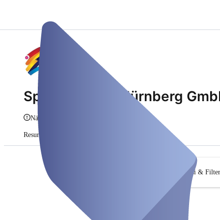
Sportcentrum Nürnberg Gm
Näita infot
Resursid
Tellimused
Paketid ja vautšerid
Otsi & Filte