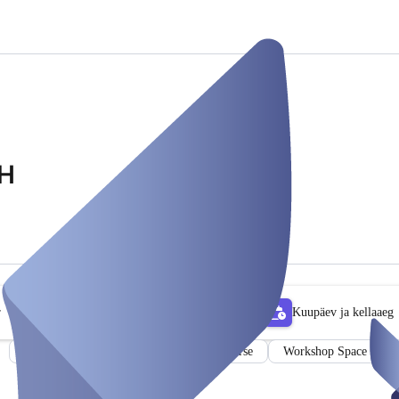
bH
r
Kuupäev ja kellaaeg
Sports hall
Personal trainer
Course
Workshop Space