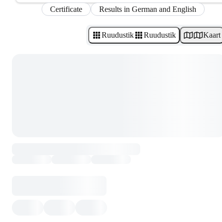
Certificate
Results in German and English
Ruudustik
Ruudustik
Kaart