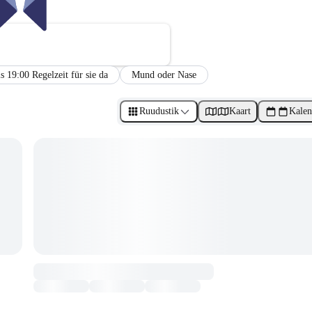
s 19:00 Regelzeit für sie da
Mund oder Nase
Ruudustik
Kaart
Kalen