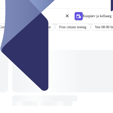
Kuupäev ja kellaaeg
r
 German and English
PCR Test
Free citizen testing
Von 08:00 bi