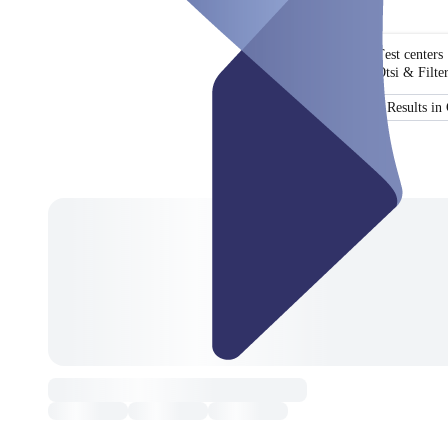
Test centers
Otsi & Filte
Certificate
Results in