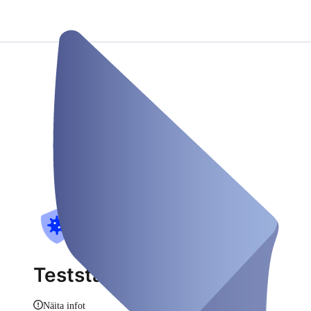
Teststation RZ
Näita infot