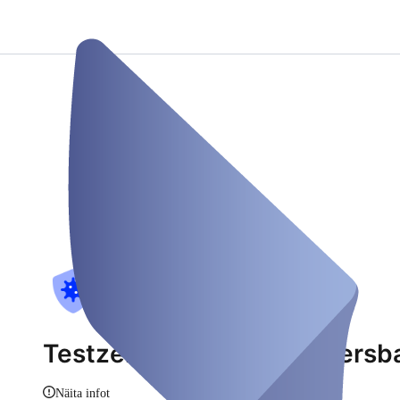
Testzentrum Hohenwettersb
Näita infot