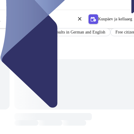
Kuupäev ja kellaaeg
r
Certificate
Results in German and English
Free citize