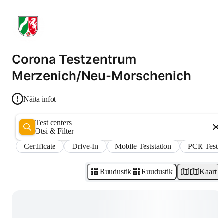
Corona Testzentrum
Merzenich/Neu-Morschenich
Näita infot
Test centers
Otsi & Filter
Certificate
Drive-In
Mobile Teststation
PCR Test
Ruudustik
Ruudustik
Kaart