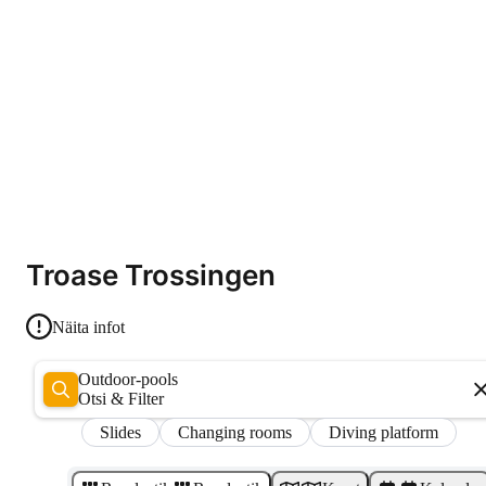
Troase Trossingen
Näita infot
outdoor-pools
Otsi & Filter
Slides
Changing rooms
Diving platform