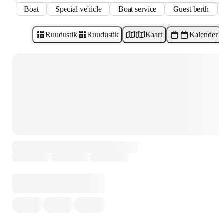
Boat
Special vehicle
Boat service
Guest berth
Ruudustik
Ruudustik
Kaart
Kalender