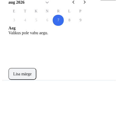
aug 2026
E
T
K
N
R
L
P
3
4
5
6
7
8
9
Aeg
Valikus pole vabu aegu.
Lisa märge