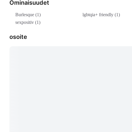
Ominaisuudet
Burlesque (1)
lgbtqia+ friendly (1)
sexpositiv (1)
osoite