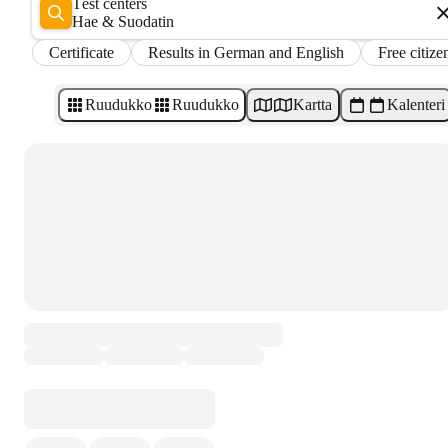
Test centers
Hae & Suodatin
Certificate
Results in German and English
Free citize
Ruudukko
Ruudukko
Kartta
Kalenteri