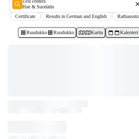
Test centers
Hae & Suodatin
Certificate
Results in German and English
Rathausstr
Ruudukko
Ruudukko
Kartta
Kalenteri