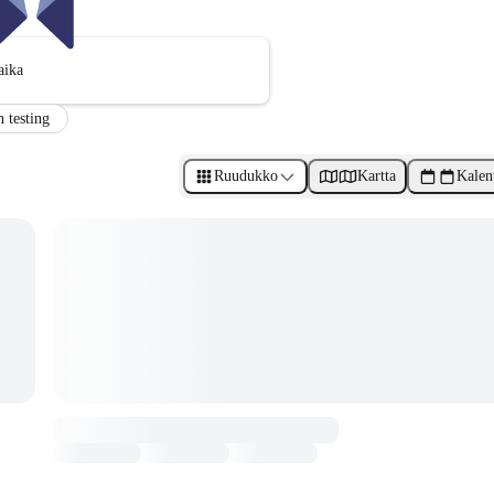
aika
n testing
Ruudukko
Kartta
Kalen