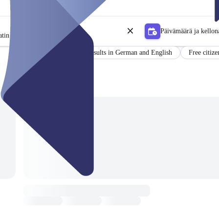
Päivämäärä ja kellon
tin
Certificate
Results in German and English
Free citize