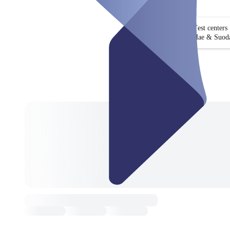
Test centers
Hae & Suoda