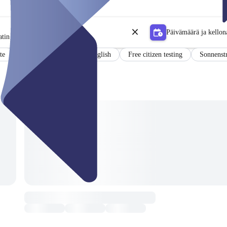
Päivämäärä ja kellon
tin
te
Results in German and English
Free citizen testing
Sonnenstr