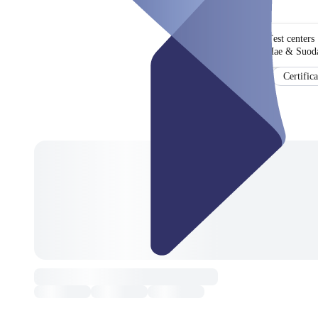
Test centers
Hae & Suoda
Certifica