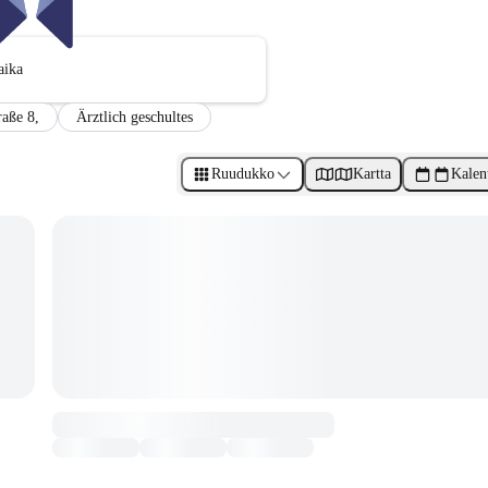
aika
aße 8,
Ärztlich geschultes
Ruudukko
Kartta
Kalen