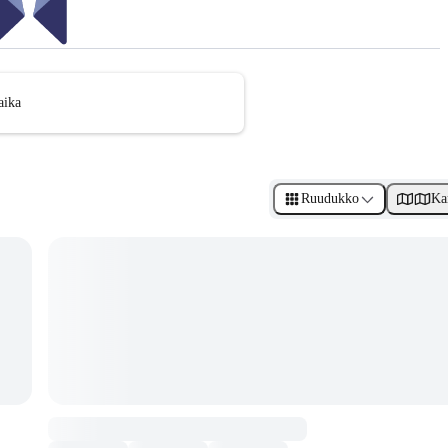
aika
Ruudukko
Ka