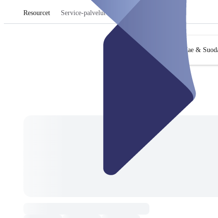
Resourcet
Service-palvelut
Hae & Suoda