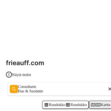
frieauff.com
Näytä tiedot
Consultants
Hae & Suodatin
Ruudukko
Ruudukko
Kartta