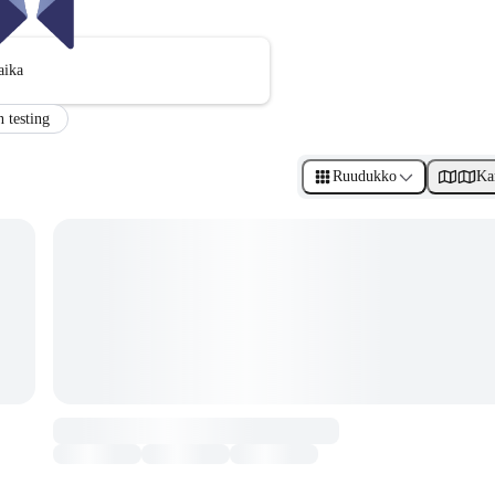
aika
n testing
Ruudukko
Ka