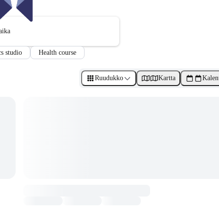
aika
s studio
Health course
Ruudukko
Kartta
Kalen