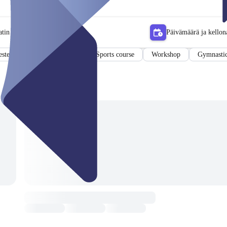
tin
Päivämäärä ja kellon
ster Class
Sports Pass
Sports course
Workshop
Gymnastic