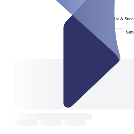
Hae & Suoda
Seme