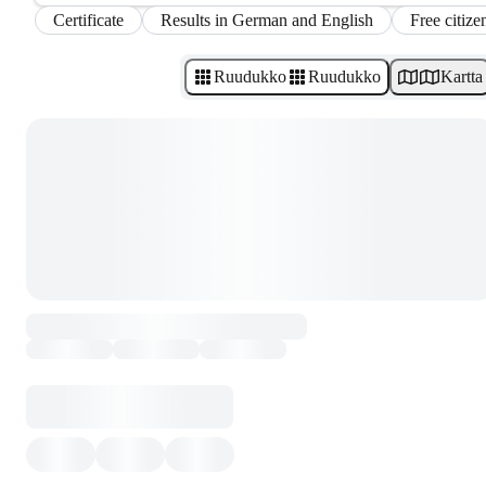
Certificate
Results in German and English
Free citize
Ruudukko
Ruudukko
Kartta