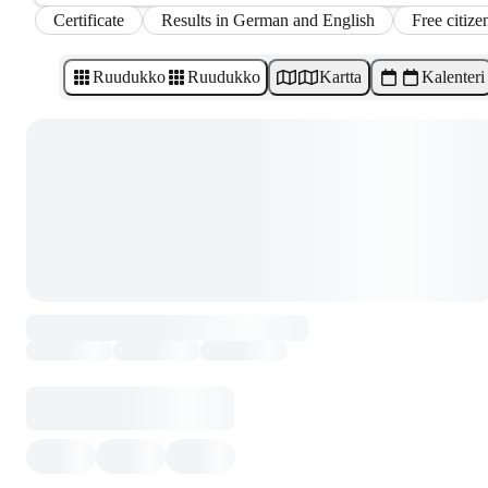
Certificate
Results in German and English
Free citize
Ruudukko
Ruudukko
Kartta
Kalenteri