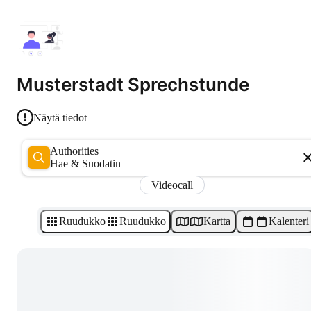
Musterstadt Sprechstunde
Näytä tiedot
Authorities
Hae & Suodatin
Videocall
Ruudukko
Ruudukko
Kartta
Kalenteri